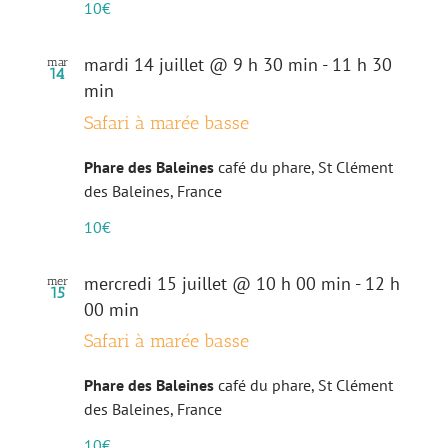
10€
mardi 14 juillet @ 9 h 30 min
-
11 h 30
mar
14
min
Safari à marée basse
Phare des Baleines
café du phare, St Clément
des Baleines, France
10€
mercredi 15 juillet @ 10 h 00 min
-
12 h
mer
15
00 min
Safari à marée basse
Phare des Baleines
café du phare, St Clément
des Baleines, France
10€