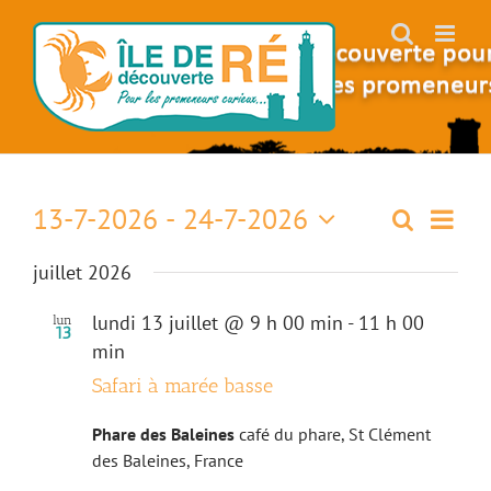
Skip
to
content
13-7-2026
 - 
24-7-2026
Naviga
Recherch
Recherch
Liste
de
Sélectionnez
vues
et
juillet 2026
une
Évène
date.
navigati
lundi 13 juillet @ 9 h 00 min
-
11 h 00
lun
13
de
min
Safari à marée basse
vues
Évèneme
Phare des Baleines
café du phare, St Clément
des Baleines, France