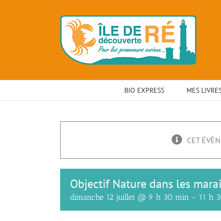
Skip
to
content
BIO EXPRESS
MES LIVRE
CET ÉVÈN
Objectif Nature dans les marai
dimanche 12 juillet @ 9 h 30 min
-
11 h 