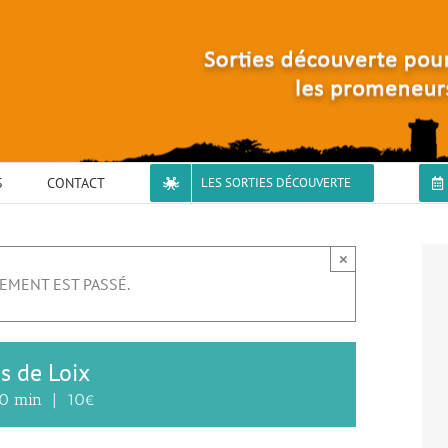
S
CONTACT
LES SORTIES DÉCOUVERTE
×
EMENT EST PASSÉ.
s de Loix
30 min
|
10€