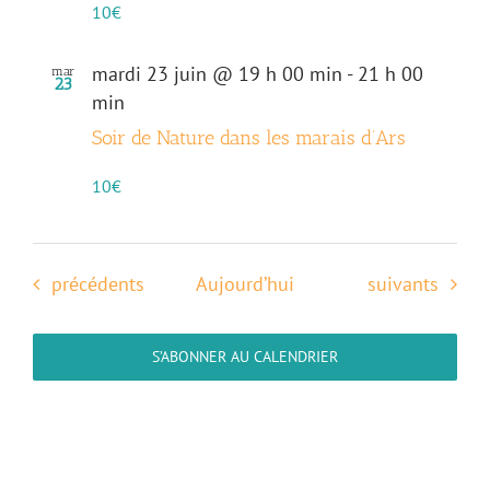
10€
mardi 23 juin @ 19 h 00 min
-
21 h 00
mar
23
min
Soir de Nature dans les marais d’Ars
10€
Évènements
Évènements
précédents
Aujourd’hui
suivants
S’ABONNER AU CALENDRIER