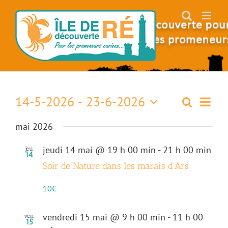
Skip
to
content
14-5-2026
 - 
23-6-2026
Naviga
Recherch
Recherch
Liste
de
Sélectionnez
vues
et
mai 2026
une
Évène
date.
navigati
jeudi 14 mai @ 19 h 00 min
-
21 h 00 min
jeu
14
de
Soir de Nature dans les marais d’Ars
vues
10€
Évèneme
vendredi 15 mai @ 9 h 00 min
-
11 h 00
ven
15