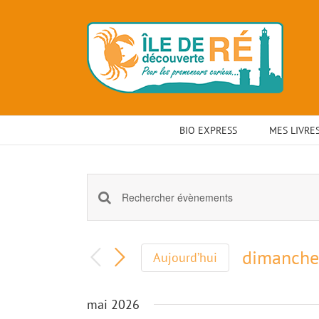
Skip
to
content
BIO EXPRESS
MES LIVRE
Recherche
Saisir
mot-
et
clé.
dimanche
navigation
Rechercher
Aujourd’hui
Évènements
Sélection
de
par
une
mai 2026
vues
mot-
date.