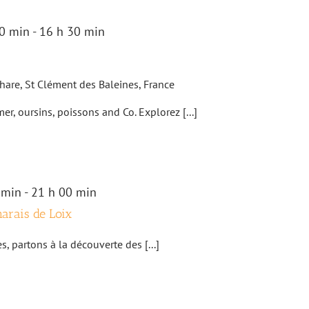
0 min
-
16 h 30 min
hare, St Clément des Baleines, France
mer, oursins, poissons and Co. Explorez [...]
 min
-
21 h 00 min
marais de Loix
, partons à la découverte des [...]