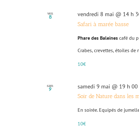
clé.
Évènements
vendredi 8 mai @ 14 h 3
ven
8
Safari à marée basse
Phare des Baleines
café du p
Crabes, crevettes, étoiles de 
10€
samedi 9 mai @ 19 h 00
sam
9
Soir de Nature dans les 
En soirée. Equipés de jumelles
10€