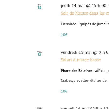
jeudi 14 mai @ 19 h 00 
jeu
14
Soir de Nature dans les 
En soirée. Équipés de jumelles
10€
vendredi 15 mai @ 9 h 0
ven
15
Safari à marée basse
Phare des Baleines
café du p
Crabes, crevettes, étoiles de 
10€
samedi 16 mai @ 9 h 30
sam