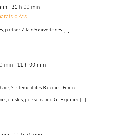
min
-
21 h 00 min
marais d’Ars
, partons à la découverte des [...]
0 min
-
11 h 00 min
hare, St Clément des Baleines, France
mer, oursins, poissons and Co. Explorez [...]
 min
-
11 h 30 min