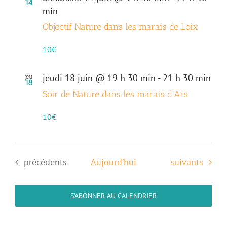
14
min
Objectif Nature dans les marais de Loix
10€
jeudi 18 juin @ 19 h 30 min
-
21 h 30 min
jeu
18
Soir de Nature dans les marais d’Ars
10€
Évènements
Évènements
précédents
Aujourd’hui
suivants
S’ABONNER AU CALENDRIER