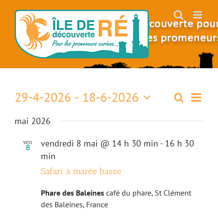
Skip
to
content
29-4-2026
 - 
18-6-2026
Naviga
Recherch
Recherch
Liste
de
Sélectionnez
vues
et
mai 2026
une
Évène
date.
navigati
vendredi 8 mai @ 14 h 30 min
-
16 h 30
ven
8
de
min
Safari à marée basse
vues
Évèneme
Phare des Baleines
café du phare, St Clément
des Baleines, France