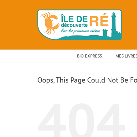
Skip
to
content
BIO EXPRESS
MES LIVRE
Oops, This Page Could Not Be F
404