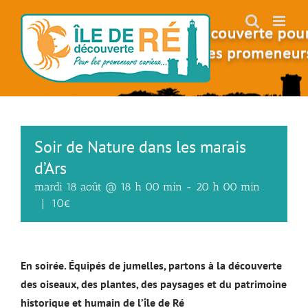
Skip
to
content
Soir de Nature dans les marais
d’Ars
mardi 18 août @ 18 h 00 min
-
20 h 00 min
|
10€
En soirée. Équipés de jumelles, partons à la découverte
des oiseaux, des plantes, des paysages et du patrimoine
historique et humain de l’île de Ré